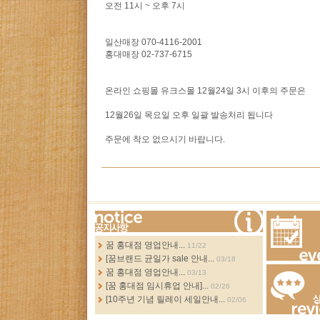
오전 11시 ~ 오후 7시
일산매장 070-4116-2001
홍대매장 02-737-6715
온라인 쇼핑몰 유크스몰 12월24일 3시 이후의 주문은
12월26일 목요일 오후 일괄 발송처리 됩니다
주문에 착오 없으시기 바랍니다.
more...
꿈 홍대점 영업안내...
11/22
[꿈브랜드 균일가 sale 안내...
03/18
Events
꿈 홍대점 영업안내...
03/13
[꿈 홍대점 임시휴업 안내]...
02/26
[10주년 기념 릴레이 세일안내...
02/06