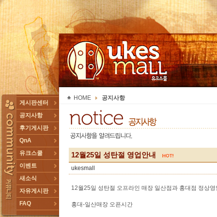
UKESMALL 유크스몰
HOME
공지사항
TOGGLE
게시판센터
공지사항
후기게시판
QnA
유크스쿨
12월25일 성탄절 영업안내
이벤트
ukesmall
새소식
12월25일 성탄절 오프라인 매장 일산점과 홍대점 정상영
자유게시판
FAQ
홍대-일산매장 오픈시간