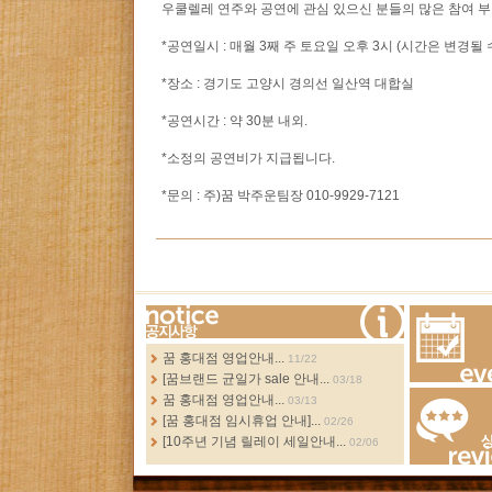
우쿨렐레 연주와 공연에 관심 있으신 분들의 많은 참여 
*공연일시 : 매월 3째 주 토요일 오후 3시 (시간은 변경될 
*장소 : 경기도 고양시 경의선 일산역 대합실
*공연시간 : 약 30분 내외.
*소정의 공연비가 지급됩니다.
*문의 : 주)꿈 박주운팀장 010-9929-7121
more...
꿈 홍대점 영업안내...
11/22
[꿈브랜드 균일가 sale 안내...
03/18
Events
꿈 홍대점 영업안내...
03/13
[꿈 홍대점 임시휴업 안내]...
02/26
[10주년 기념 릴레이 세일안내...
02/06
Review