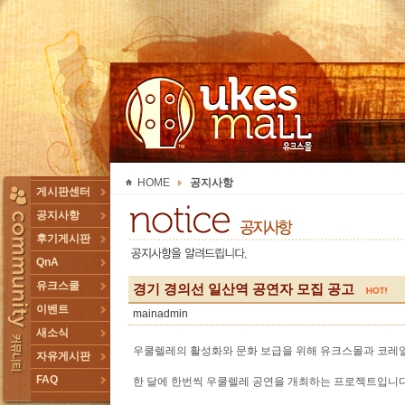
UKESMALL 유크스몰
HOME
공지사항
TOGGLE
게시판센터
공지사항
후기게시판
QnA
유크스쿨
경기 경의선 일산역 공연자 모집 공고
이벤트
mainadmin
새소식
우쿨렐레의 활성화와 문화 보급을 위해 유크스몰과 코레
자유게시판
FAQ
한 달에 한번씩 우쿨렐레 공연을 개최하는 프로젝트입니다