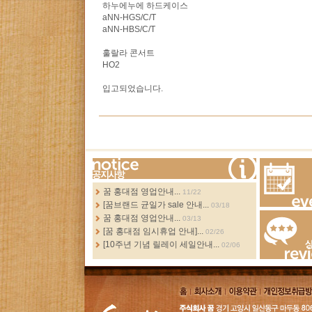
하누에누에 하드케이스
aNN-HGS/C/T
aNN-HBS/C/T
훌랄라 콘서트
HO2
입고되었습니다.
more...
꿈 홍대점 영업안내...
11/22
[꿈브랜드 균일가 sale 안내...
03/18
Events
꿈 홍대점 영업안내...
03/13
[꿈 홍대점 임시휴업 안내]...
02/26
[10주년 기념 릴레이 세일안내...
02/06
Review
홈
회사소
이용약
개인정보취급