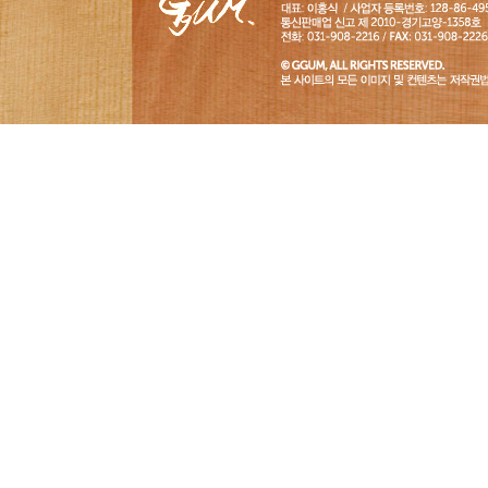
개
관
침
GGUM