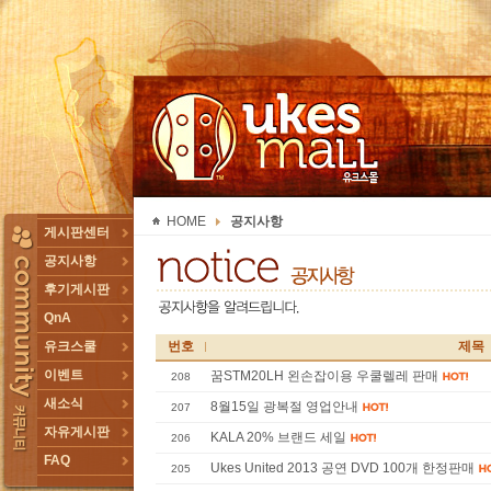
UKESMALL 유크스몰
HOME
공지사항
TOGGLE
게시판센터
공지사항
후기게시판
QnA
유크스쿨
번호
제목
이벤트
꿈STM20LH 왼손잡이용 우쿨렐레 판매
208
새소식
8월15일 광복절 영업안내
207
자유게시판
KALA 20% 브랜드 세일
206
FAQ
Ukes United 2013 공연 DVD 100개 한정판매
205