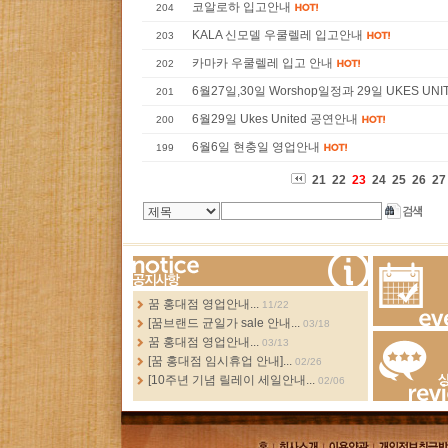
코알로하 입고안내
204
KALA 신모델 우쿨렐레 입고안내
203
카마카 우쿨렐레 입고 안내
202
6월27일,30일 Worshop일정과 29일 UKES UNIT
201
6월29일 Ukes United 공연안내
200
6월6일 현충일 영업안내
199
21
22
23
24
25
26
27
more...
꿈 홍대점 영업안내...
11/22
[꿈브랜드 균일가 sale 안내...
03/18
Events
꿈 홍대점 영업안내...
03/13
[꿈 홍대점 임시휴업 안내]...
02/26
[10주년 기념 릴레이 세일안내...
02/06
Review